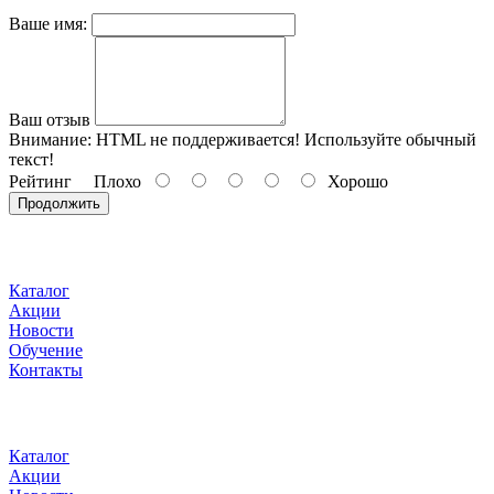
папульно
Ваше имя:
микропапульно
линейно-ретроградно
Ваш отзыв
Рекомендуется использовать иглы 30G,
Внимание:
HTML не поддерживается! Используйте обычный
текст!
мезороллер или дермапен.
Рейтинг
Плохо
Хорошо
Продолжить
Каталог
Акции
Новости
Обучение
Контакты
Каталог
Акции