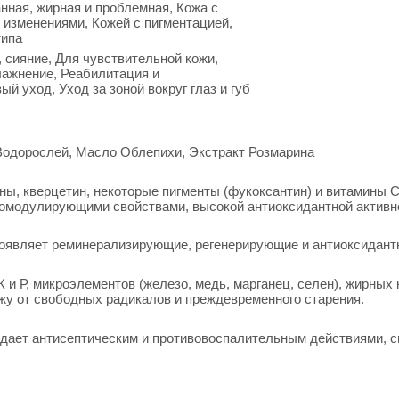
нная, жирная и проблемная, Кожа с
 изменениями, Кожей с пигментацией,
типа
 сияние, Для чувствительной кожи,
лажнение, Реабилитация и
ый уход, Уход за зоной вокруг глаз и губ
Водорослей, Масло Облепихи, Экстракт Розмарина
ны, кверцетин, некоторые пигменты (фукоксантин) и витамины 
омодулирующими свойствами, высокой антиоксидантной активн
оявляет реминерализирующие, регенерирующие и антиоксидант
К и Р, микроэлементов (железо, медь, марганец, селен), жирных 
жу от свободных радикалов и преждевременного старения.
дает антисептическим и противовоспалительным действиями, с