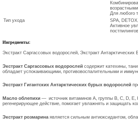
Комбинирова
возрастными
Для любого 
Тип ухода
SPA, DETOX,
Активное ув
постпилингов
Ингредиенты:
Экстракт Саргассовых водорослей, Экстракт Антарктических 
Экстракт Саргассовых водорослей
содержит катехины, тани
обладает успокаивающими, противовоспалительными и иммун
Экстракт Гигантских Антарктических бурых водорослей
пр
Масло облепихи
—
источник витаминов А, группы B, С, D, Е, 
регенерирующее действие, помогает увлажнять и защищать ко
Экстракт розмарина
является сильным антиоксидантом, обла