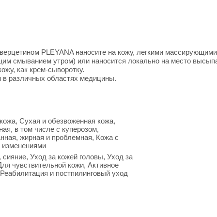
ерцетином PLEYANA наносите на кожу, легкими массирующими дв
ющим смыванием утром) или наносится локально на место высып
ожу, как крем-сыворотку.
 в различных областях медицины.
кожа, Сухая и обезвоженная кожа,
ая, в том числе с куперозом,
нная, жирная и проблемная, Кожа с
 изменениями
сияние, Уход за кожей головы, Уход за
Для чувствительной кожи, Активное
 Реабилитация и постпилинговый уход