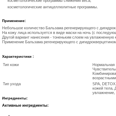
косметологические программы снижения веса;
косметологические антицеллюлитные программы.
Применение:
Небольшое количество Бальзама регенерирующего с дигидрокв
На кожу лица используется в виде маски на ночь (с последу
Другой вариант нанесения - тоненьким слоем на увлажненную к
Применение Бальзама регенерирующего с дигидрокверцетином
Характеристики :
Тип кожи
Нормальная 
Чувствительн
Комбинирова
возрастными
Тип ухода
SPA, DETOX, 
кожей тела, 
увлажнение,
Ингредиенты:
Активные ингредиенты: