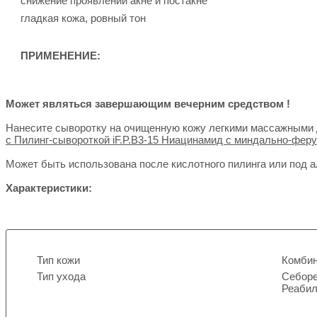
снижение проявлений акне и постакне
гладкая кожа, ровный тон
ПРИМЕНЕНИЕ:
Может являться завершающим вечерним средством !
Нанесите сыворотку на очищенную кожу легкими массажными 
с Пилинг-сывороткой iF.P.B3-15 Ниацинамид с миндально-фе
Может быть использована после кислотного пилинга или под а
Характеристики:
Тип кожи
Комбин
Тип ухода
Себоре
Реабил