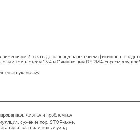
движениями 2 раза в день перед нанесением финишного средст
руловым комплексом 15%
и
Очищающим DERMA-спреем для про
льгинатную маску.
ированная, жирная и проблемная
гуляция, сужение пор, STOP-акне,
итация и постпилинговый уход