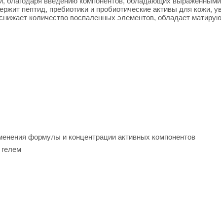
жи, благодаря введению компонентов, обладающих выраженным
ржит пептид, пребиотики и пробиотические активы для кожи, 
 снижает количество воспаленных элементов, обладает матиру
менения формулы и концентрации активных компонентов
 гелем