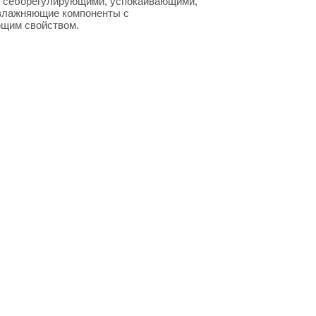
и себорегулирующими, успокаивающими,
увлажняющие компоненты с
ющим свойством.