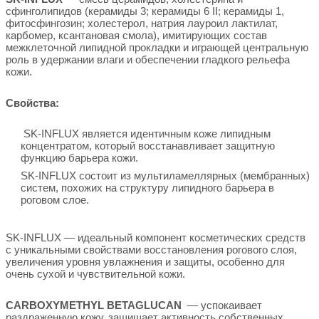
сфинголипидов (керамиды 3; керамиды 6 II; керамиды 1,
фитосфингозин; холестерол, натрия лауроил лактилат,
карбомер, ксантановая смола), имитирующих состав
межклеточной липидной прокладки и играющей центральную
роль в удержании влаги и обеспечении гладкого рельефа
кожи.
Свойства:
SK-INFLUX является идентичным коже липидным
концентратом, который восстанавливает защитную
функцию барьера кожи.
SK-INFLUX состоит из мультиламеллярных (мембранных)
систем, похожих на структуру липидного барьера в
роговом слое.
SK-INFLUX — идеальный компонент косметических средств
с уникальными свойствами восстановления рогового слоя,
увеличения уровня увлажнения и защиты, особенно для
очень сухой и чувствительной кожи.
CARBOXYMETHYL BETAGLUCAN
— успокаивает
раздраженную кожу, защищает активность собственных