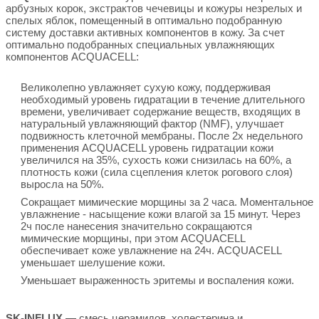
арбузных корок, экстрактов чечевицы и кожуры незрелых и
спелых яблок, помещенный в оптимально подобранную
систему доставки активных компонентов в кожу. За счет
оптимально подобранных специальных увлажняющих
компонентов ACQUACELL:
Великолепно увлажняет сухую кожу, поддерживая
необходимый уровень гидратации в течение длительного
времени, увеличивает содержание веществ, входящих в
натуральный увлажняющий фактор (NMF), улучшает
подвижность клеточной мембраны. После 2х недельного
применения ACQUACELL уровень гидратации кожи
увеличился на 35%, сухость кожи снизилась на 60%, а
плотность кожи (сила сцепления клеток рогового слоя)
выросла на 50%.
Сокращает мимические морщины за 2 часа. Моментальное
увлажнение - насыщение кожи влагой за 15 минут. Через
2ч после нанесения значительно сокращаются
мимические морщины, при этом ACQUACELL
обеспечивает коже увлажнение на 24ч. ACQUACELL
уменьшает шелушение кожи.
Уменьшает выраженность эритемы и воспаления кожи.
SK-INFLUX
— смесь церамидов, холестерина и