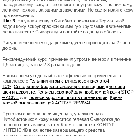
неподвижному веку, от внешнего к внутреннему – по нижнему,
легкими похлопывающими движениями. Не растягивайте кожу
при нанесении.
Шаг 3
. На увлажненную Фитобиотоником или Термальной
водой кожу вокруг красной каймы губ круговыми движениями
легко нанесите Сыворотку и впитайте в данную область.
Ритуал вечернего ухода рекомендуется проводить за 2 часа
до сна.
Рекомендуемый курс применения утром и вечером в течение
1,5 месяцев, затем 2-3 раза в неделю.
В домашнем уходе наиболее эффективно применение в
комплексе с
Гель-пилингом с гликолевой кислотой
10%
,
Сывороткой-биоревиталайзер с пептидами для лица
шеи и декольте
,
Гель-сывороткой для проблемной кожи STOP
– ACNE
или
Гель-сывороткой против пигментации
,
Крем-
маской омолаживающей ACTIVE REVIVAL
При этом сначала на очищенную, увлажненную
Фитобиотоником кожу наносится гелевая Сыворотка до
полного впитывания, затем Крем-сыворотка КОНТУР-
ИНТЕНСИВ в качестве завершающего средства
распределяется по массажным линиям.