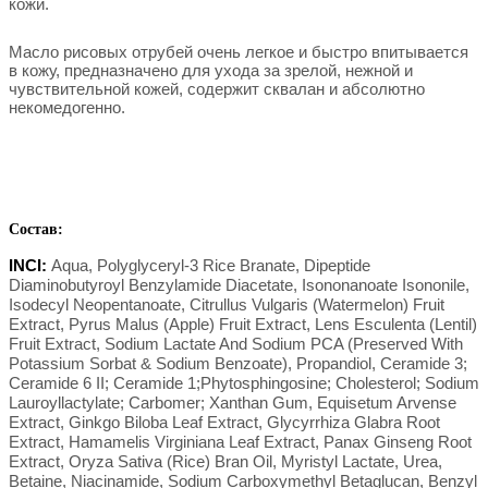
кожи.
Масло рисовых отрубей очень легкое и быстро впитывается
в кожу, предназначено для ухода за зрелой, нежной и
чувствительной кожей, содержит сквалан и абсолютно
некомедогенно.
Состав:
INCI:
Aqua, Polyglyceryl-3 Rice Branate, Dipeptide
Diaminobutyroyl Benzylamide Diacetate, Isononanoate Isononile,
Isodecyl Neopentanoate, Citrullus Vulgaris (Watermelon) Fruit
Extract, Pyrus Malus (Apple) Fruit Extract, Lens Esculenta (Lentil)
Fruit Extract, Sodium Lactate And Sodium PCA (Preserved With
Potassium Sorbat & Sodium Benzoate), Propandiol, Ceramide 3;
Ceramide 6 II; Ceramide 1;Phytosphingosine; Cholesterol; Sodium
Lauroyllactylate; Carbomer; Xanthan Gum, Equisetum Arvense
Extract, Ginkgo Biloba Leaf Extract, Glycyrrhiza Glabra Root
Extract, Hamamelis Virginiana Leaf Extract, Panax Ginseng Root
Extract, Oryza Sativa (Rice) Bran Oil, Myristyl Lactate, Urea,
Betaine, Niacinamide, Sodium Carboxymethyl Betaglucan, Benzyl