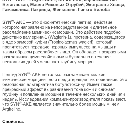
Бетаглюкан, Масло Рисовых Отрубей, Экстракты Хвоща,
Гамамелиса, Лакрицы, Женьшеня, Гинкго Билоба
®
SYN
- AKE
— это биосинтетический пептид, действие
которого направлено на непосредственное и длительное
расслабление мимических морщин. Это действие подобно
действию ваглерина-1 (Waglerin-1), протеина, содержащегося
в яде храмовой куфии (Tropidolaemus wagleri), который
препятствует передаче нервных импульсов на мышцы и
таким образом расслабляет лицо. Он обладает прекрасными
разглаживающими свойствами и буквально в течение
нескольких дней уменьшает глубину морщин.
®
Пептид SYN
- AKE не только разглаживает мелкие
мимические морщины, но и предотвращает их появление. Это
безопасная альтернатива ботулотоксину. Имеет также
прекрасный эффект выравнивания тона кожи и снижает
глубину и появление морщин в течение нескольких дней или
недель. Исследования компании-производителя показывают,
®
что SYN
-AKE является значительно более мощным, чем
Argireline.
Свойства: