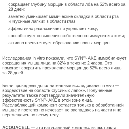
сокращает глубину морщин в области лба на 52% всего за
28 дней;
заметно уменьшает мимические складки в области рта
и «гусиные лапки» в области глаз;
эффективно разглаживает и укрепляет кожу;
способствует повышению собственного иммунитета кожи;
активно препятствует образованию новых морщин.
®
Исследования in vitro показали, что SYN
- AKE иммобилизует
сокращения мышц лица на 82% в течение 2 часов. Это
помогает сократить проявление морщин до 52% всего лишь
за 28 дней.
Были проведены дополнительные исследования in vivo —
воздействие на область «гусиных лапок». Полученные
результаты также подтвердили значительную
®
эффективность SYN
- AKE в этой зоне лица.
Расслабляющий компонент остается только в обработанной
мышце и постепенно исчезает, не распадаясь на части и не
перемещаясь по всему телу.
ACQUACELL
— это натуральный комплекс из экстракта