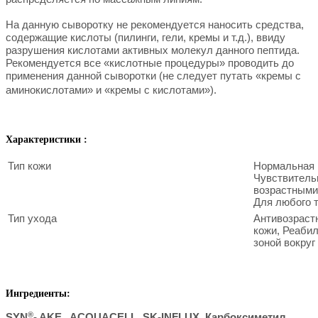
На данную сыворотку не рекомендуется наносить средства,
содержащие кислоты (пилинги, гели, кремы и т.д.), ввиду
разрушения кислотами активных молекул данного пептида.
Рекомендуется все «кислотные процедуры» проводить до
применения данной сыворотки (не следует путать «кремы с
аминокислотами» и «кремы с кислотами»).
Характеристики :
Тип кожи
Нормальная 
Чувствительн
возрастными
Для любого 
Тип ухода
Антивозрастн
кожи, Реабил
зоной вокруг 
Ингредиенты:
®
SYN
- AKE , AСQUACELL, SK-INFLUX, Карбоксиметил