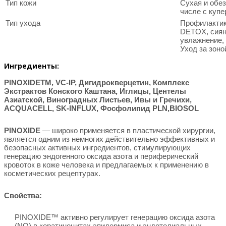
Тип кожи
Сухая и обез
числе с куп
Тип ухода
Профилактик
DETOX, сиян
увлажнение,
Уход за зоной
Ингредиенты:
PINOXIDETM, VC-IP, Дигидрокверцетин, Комплекс
Экстрактов Конского Каштана, Иглицы, Центелы
Азиатской, Виноградных Листьев, Ивы и Гречихи,
ACQUACELL, SK-INFLUX, Фосфолипид PLN,BIOSOL
PINOXIDE
—
широко применяется в пластической хирургии,
является одним из немногих действительно эффективных и
безопасных активных ингредиентов, стимулирующих
генерацию эндогенного оксида азота и периферический
кровоток в коже человека и предлагаемых к применению в
косметических рецептурах.
Свойства:
PINOXIDE™ активно регулирует генерацию оксида азота
(NO) в кератиноцитах эпидермиса и эндотелиальных