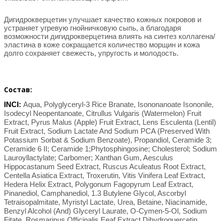
Дигидрокверцетин улучшает качество кожных покровов и
устраняет угревую гнойничковую сыпь, а благодаря
возможности дигидрокверцетина влиять на синтез коллагена/
эластина в коже сокращается количество морщин и кожа
долго сохраняет свежесть, упругость и молодость.
Состав:
INCI:
Aqua, Polyglyceryl-3 Rice Branate, Isononanoate Isononile,
Isodecyl Neopentanoate, Citrullus Vulgaris (Watermelon) Fruit
Extract, Pyrus Malus (Apple) Fruit Extract, Lens Esculenta (Lentil)
Fruit Extract, Sodium Lactate And Sodium PCA (Preserved With
Potassium Sorbat & Sodium Benzoate), Propandiol, Ceramide 3;
Ceramide 6 II; Ceramide 1;Phytosphingosine; Cholesterol; Sodium
Lauroyllactylate; Carbomer; Xanthan Gum, Aesculus
Hippocastanum Seed Extract, Ruscus Aculeatus Root Extract,
Centella Asiatica Extract, Troxerutin, Vitis Vinifera Leaf Extract,
Hedera Helix Extract, Polygonum Fagopyrum Leaf Extract,
Pinanediol, Camphanediol, 1.3 Butylene Glycol, Ascorbyl
Tetraisopalmitate, Myristyl Lactate, Urea, Betaine, Niacinamide,
Benzyl Alcohol (And) Glyceryl Laurate, O-Cymen-5-Ol, Sodium
Fitate, Rosmarinus Officinalis Eeaf Extract,Dihydroquercetin,