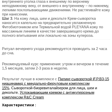
внутреннего уголка глаза к внешнему по верхнему
неподвижному веку, от внешнего к внутреннему – по нижнему,
легкими похлопывающими движениями. Не растягивайте кожу
при нанесении.
Шаг 3
. На кожу лица, шеи и декольте Крем-сыворотка
наносится капельно на предварительно увлажненную
Фитобиотоником или Термальной водой PLEYANA кожу по
массажным линиям в качестве завершающего крема до
полного впитывания или локально на зоны купероза.
Ритуал вечернего ухода рекомендуется проводить за 2 часа
до сна.
Рекомендуемый курс применения: утром и вечером в течение
1,5 месяцев, затем 2-3 раза в неделю.
Результат лучше в комплексе с
Пилинг-сывороткой iF.P.B3-15
ниацинамид
с миндально-феруловым комплексом
15%
,
Сывороткой-биоревиталайзером для лица, шеи и
декольте
,
Успокаивающим кремом с антикуперозным
комплексом R&C Cream
Характеристики :