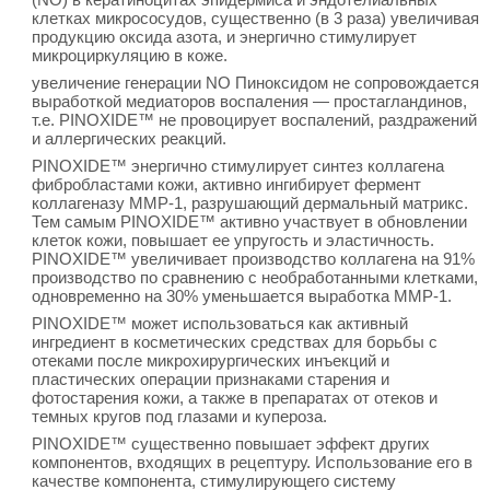
клетках микрососудов, существенно (в 3 раза) увеличивая
продукцию оксида азота, и энергично стимулирует
микроциркуляцию в коже.
увеличение генерации NO Пиноксидом не сопровождается
выработкой медиаторов воспаления — простагландинов,
т.е. PINOXIDE™ не провоцирует воспалений, раздражений
и аллергических реакций.
PINOXIDE™ энергично стимулирует синтез коллагена
фибробластами кожи, активно ингибирует фермент
коллагеназу ММР-1, разрушающий дермальный матрикс.
Тем самым PINOXIDE™ активно участвует в обновлении
клеток кожи, повышает ее упругость и эластичность.
PINOXIDE™ увеличивает производство коллагена на 91%
производство по сравнению с необработанными клетками,
одновременно на 30% уменьшается выработка ММР-1.
PINOXIDE™ может использоваться как активный
ингредиент в косметических средствах для борьбы с
отеками после микрохирургических инъекций и
пластических операции признаками старения и
фотостарения кожи, а также в препаратах от отеков и
темных кругов под глазами и купероза.
PINOXIDE™ существенно повышает эффект других
компонентов, входящих в рецептуру. Использование его в
качестве компонента, стимулирующего систему