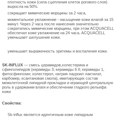
плотность кожи (сила сцепления клеток рогового слоя)
выросла на 50%.
сокращает мимические морщины за 2 часа,
моментальное увлажнение - насыщение кожи влагой за 15
минут. Через 2 часа после нанесения значительно
сократились мимические морщины, при этом ACQUACELL
обеспечил коже увлажнение на 24 часа. ACQUACELL
уменьшает шелушение кожи.
уменьшает выраженность эритемы и воспаления кожи.
SK-INFLUX
— смесь церамидов,холестерина и
сфинголипидов (керамиды 3; керамиды 6 II; керамиды 1,
фитосфингозин; холестерол, натрия лауроил лактилат,
карбомер, ксантановая смола), имитирующих состав
межклеточной липидной прокладки и играющей центральную
роль в удержании влаги и обеспечении гладкого рельефа
кожи
Свойства:
Sk-influx является идентичным коже липидным