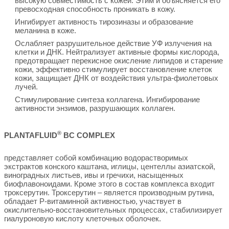
высокую совместимость с кожей. Этим и объясняется его
превосходная способность проникать в кожу.
Ингибирует активность тирозиназы и образование
меланина в коже.
Ослабляет разрушительное действие УФ излучения на
клетки и ДНК. Нейтрализует активные формы кислорода,
предотвращает перекисное окисление липидов и старение
кожи, эффективно стимулирует восстановление клеток
кожи, защищает ДНК от воздействия ультра-фиолетовых
лучей.
Стимулирование синтеза коллагена. Ингибирование
активности энзимов, разрушающих коллаген.
®
PLANTAFLUID
BC COMPLEX
представляет собой комбинацию водорастворимых
экстрактов конского каштана, иглицы, центеллы азиатской,
виноградных листьев, ивы и гречихи, насыщенных
биофлавоноидами. Кроме этого в состав комплекса входит
троксерутин. Троксерутин – является производным рутина,
обладает Р-витаминной активностью, участвует в
окислительно-восстановительных процессах, стабилизирует
гиалуроновую кислоту клеточных оболочек.