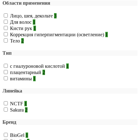
Области применения
Лицо, шея, декольте
3
Для волос
1
Кисти рук
1
Коррекция гиперпигментации (осветление)
1
Тело
2
Тип
с гиалуроновой кислотой
1
плацентарный
2
витамины
1
Линейка
NCTF
1
Sakura
2
Бренд
BioGel
1