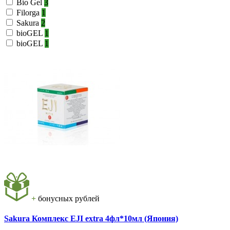
Bio Gel
3
Filorga
1
Sakura
2
bioGEL
1
bioGE L
1
+
бонусных рублей
Sakura Комплекс EJI extra 4фл*10мл (Япония)