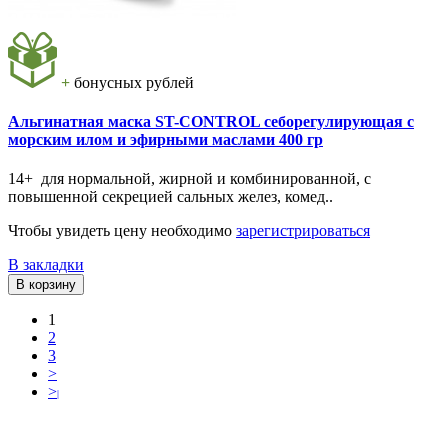
+
бонусных рублей
Альгинатная маска ST-CONTROL себорегулирующая с
морским илом и эфирными маслами 400 гр
14+ для нормальной, жирной и комбинированной, с
повышенной секрецией сальных желез, комед..
Чтобы увидеть цену необходимо
зарегистрироваться
В закладки
В корзину
1
2
3
>
>
|